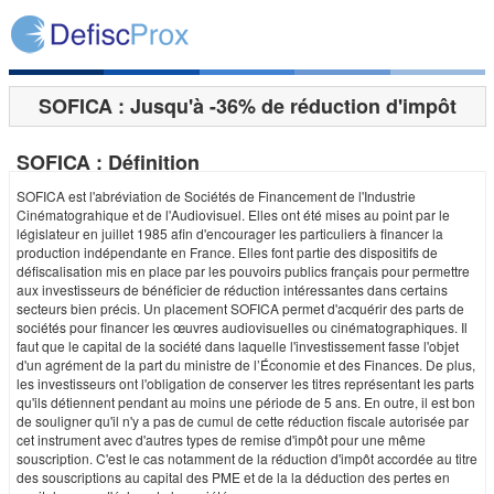
SOFICA : Jusqu'à -36% de réduction d'impôt
SOFICA : Définition
SOFICA est l'abréviation de Sociétés de Financement de l'Industrie
Cinématograhique et de l'Audiovisuel. Elles ont été mises au point par le
législateur en juillet 1985 afin d'encourager les particuliers à financer la
production indépendante en France. Elles font partie des dispositifs de
défiscalisation mis en place par les pouvoirs publics français pour permettre
aux investisseurs de bénéficier de réduction intéressantes dans certains
secteurs bien précis. Un placement SOFICA permet d'acquérir des parts de
sociétés pour financer les œuvres audiovisuelles ou cinématographiques. Il
faut que le capital de la société dans laquelle l'investissement fasse l'objet
d'un agrément de la part du ministre de l’Économie et des Finances. De plus,
les investisseurs ont l'obligation de conserver les titres représentant les parts
qu'ils détiennent pendant au moins une période de 5 ans. En outre, il est bon
de souligner qu'il n'y a pas de cumul de cette réduction fiscale autorisée par
cet instrument avec d'autres types de remise d'impôt pour une même
souscription. C'est le cas notamment de la réduction d'impôt accordée au titre
des souscriptions au capital des PME et de la la déduction des pertes en